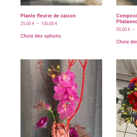
Plante fleurie de saison
Composit
Phalaeno
Plage
25,00
€
–
100,00
€
de
50,00
€
–
prix :
Choix des options
25,00 €
Choix de
à
100,00 €