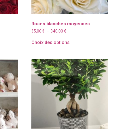
Roses blanches moyennes
Plage
35,00
€
–
340,00
€
de
prix :
Choix des options
35,00 €
à
340,00 €