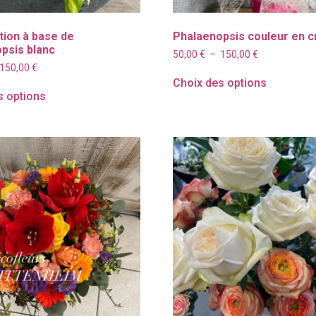
ion à base de
Phalaenopsis couleur en c
psis blanc
Plage
50,00
€
–
150,00
€
de
Plage
150,00
€
prix :
de
Choix des options
50,00 €
prix :
s options
à
50,00 €
150,00 €
à
150,00 €