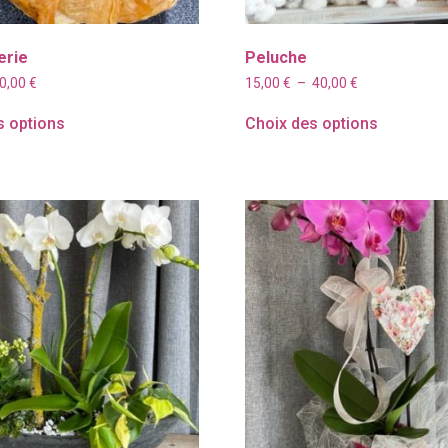
erie
Peluche
Plage
Plage
0,00
€
15,00
€
–
40,00
€
de
de
prix :
prix :
s options
Choix des options
5,00 €
15,00 €
à
à
10,00 €
40,00 €