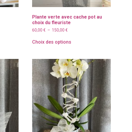
Plante verte avec cache pot au
choix du fleuriste
Plage
60,00
€
–
150,00
€
de
prix :
Choix des options
60,00 €
à
150,00 €