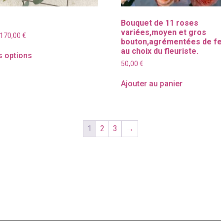
Bouquet de 11 roses
variées,moyen et gros
Plage
170,00
€
bouton,agrémentées de fe
de
au choix du fleuriste.
prix :
s options
40,00 €
50,00
€
à
170,00 €
Ajouter au panier
1
2
3
→