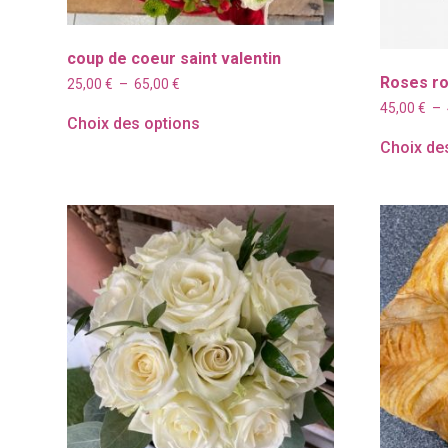
coup de coeur saint valentin
Roses ro
Plage
25,00
€
–
65,00
€
de
45,00
€
–
prix :
Choix des options
25,00 €
Choix de
à
65,00 €