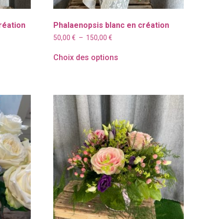
réation
Phalaenopsis blanc en création
Plage
50,00
€
–
150,00
€
de
prix :
Choix des options
50,00 €
à
150,00 €