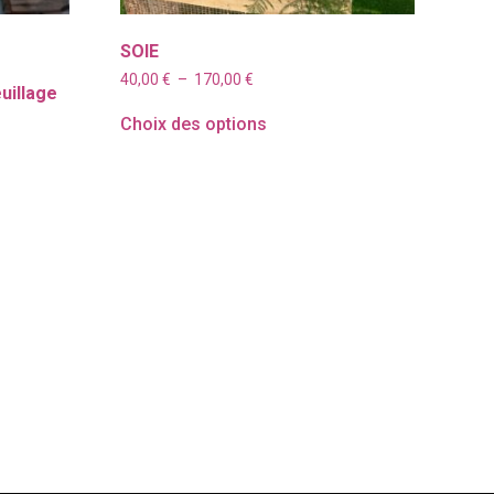
SOIE
Plage
40,00
€
–
170,00
€
uillage
de
prix :
Choix des options
40,00 €
à
170,00 €