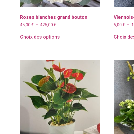
Roses blanches grand bouton
Viennois
Plage
45,00
€
–
425,00
€
5,00
€
–
1
de
prix :
Choix des options
Choix de
45,00 €
à
425,00 €