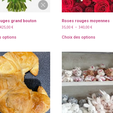
uges grand bouton
Roses rouges moyennes
Plage
Plage
425,00
€
35,00
€
–
340,00
€
de
de
prix :
prix :
s options
Choix des options
45,00 €
35,00 €
à
à
425,00 €
340,00 €