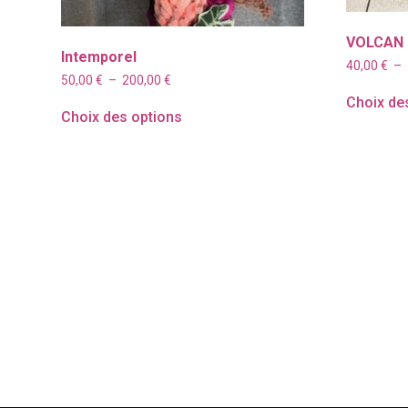
VOLCAN
Intemporel
40,00
€
–
Plage
50,00
€
–
200,00
€
de
Choix de
prix :
Choix des options
50,00 €
à
200,00 €