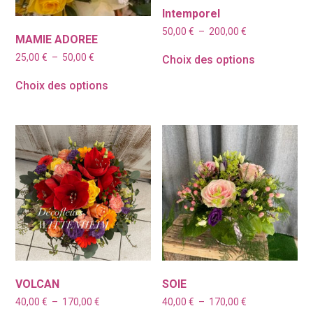
Intemporel
Plage
50,00
€
–
200,00
€
MAMIE ADOREE
de
prix :
Plage
25,00
€
–
50,00
€
Choix des options
50,00 €
de
à
prix :
Choix des options
200,00 €
25,00 €
à
50,00 €
VOLCAN
SOIE
Plage
Plage
40,00
€
–
170,00
€
40,00
€
–
170,00
€
de
de