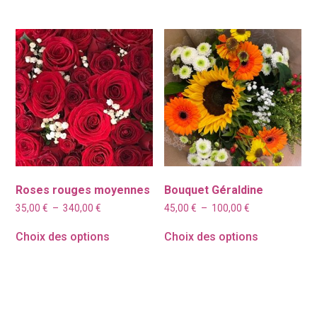
à
150,00 €
Roses rouges moyennes
Bouquet Géraldine
Plage
Plage
35,00
€
–
340,00
€
45,00
€
–
100,00
€
de
de
prix :
prix :
Choix des options
Choix des options
35,00 €
45,00 €
à
à
340,00 €
100,00 €