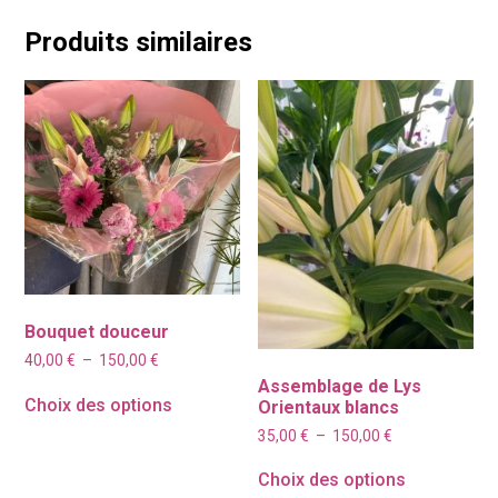
Produits similaires
Bouquet douceur
Plage
40,00
€
–
150,00
€
de
Assemblage de Lys
prix :
Choix des options
Orientaux blancs
40,00 €
à
Plage
35,00
€
–
150,00
€
150,00 €
de
prix :
Choix des options
35,00 €