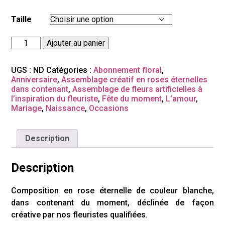
prix :
40,00 €
Taille
à
100,00 €
quantité
Ajouter au panier
de
Porcelaine
UGS :
ND
Catégories :
Abonnement floral
,
Anniversaire
,
Assemblage créatif en roses éternelles
dans contenant
,
Assemblage de fleurs artificielles à
l’inspiration du fleuriste
,
Fête du moment
,
L’amour
,
Mariage
,
Naissance
,
Occasions
Description
Description
Composition en rose éternelle de couleur blanche,
dans contenant du moment, déclinée de façon
créative par nos fleuristes qualifiées.