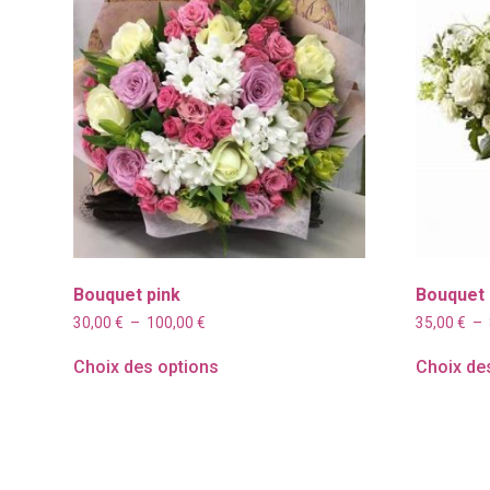
Bouquet pink
Bouquet
Plage
30,00
€
–
100,00
€
35,00
€
–
de
prix :
Choix des options
Choix de
30,00 €
à
100,00 €