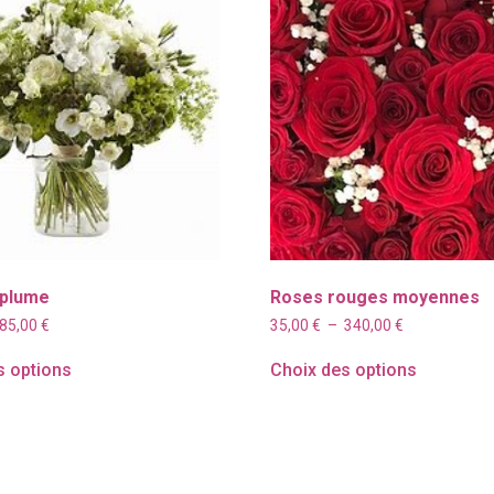
 plume
Roses rouges moyennes
Plage
Plage
85,00
€
35,00
€
–
340,00
€
de
de
prix :
prix :
s options
Choix des options
35,00 €
35,00 €
à
à
85,00 €
340,00 €