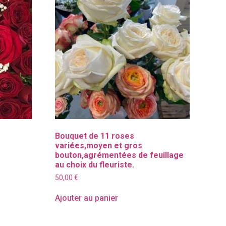
Bouquet de 11 roses
variées,moyen et gros
bouton,agrémentées de feuillage
au choix du fleuriste.
50,00
€
Ajouter au panier