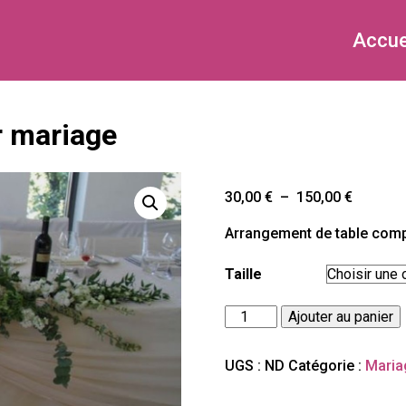
Accue
r mariage
Plage
30,00
€
–
150,00
€
de
Arrangement de table comp
prix :
30,00 €
Taille
à
150,00 
quantité
Ajouter au panier
de
Arrangement
de
UGS :
ND
Catégorie :
Maria
table
pour