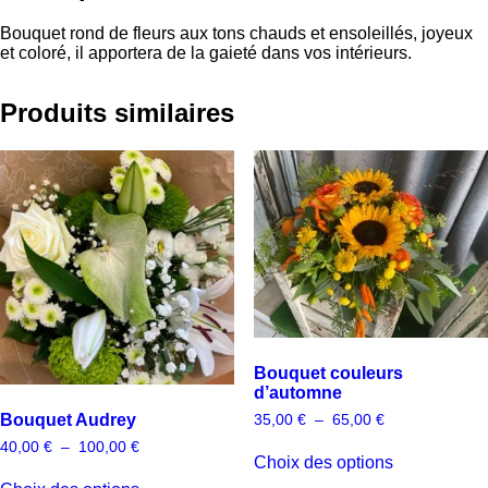
Bouquet rond de fleurs aux tons chauds et ensoleillés, joyeux
et coloré, il apportera de la gaieté dans vos intérieurs.
Produits similaires
Bouquet couleurs
d’automne
Plage
Bouquet Audrey
35,00
€
–
65,00
€
de
Plage
40,00
€
–
100,00
€
prix :
Choix des options
de
35,00 €
prix :
à