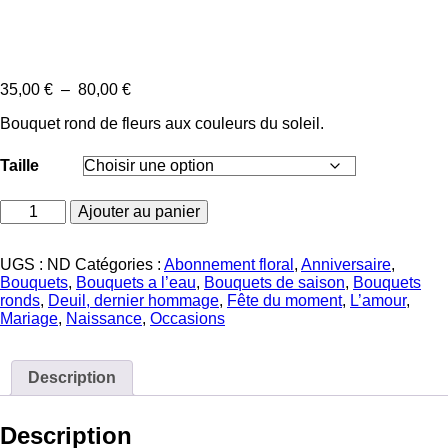
Plage
35,00
€
–
80,00
€
de
Bouquet rond de fleurs aux couleurs du soleil.
prix :
35,00 €
à
Taille
80,00 €
quantité
Ajouter au panier
de
Bouquet
soleil
UGS :
ND
Catégories :
Abonnement floral
,
Anniversaire
,
Bouquets
,
Bouquets a l’eau
,
Bouquets de saison
,
Bouquets
ronds
,
Deuil, dernier hommage
,
Fête du moment
,
L’amour
,
Mariage
,
Naissance
,
Occasions
Description
Description