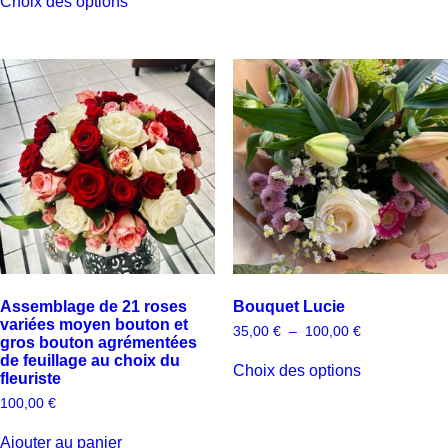
Choix des options
40,00 €
65,00 €
à
100,00 €
Assemblage de 21 roses
Bouquet Lucie
variées moyen bouton et
Plage
35,00
€
–
100,00
€
gros bouton agrémentées
de
de feuillage au choix du
prix :
Choix des options
35,00 €
fleuriste
à
100,00
€
100,00 €
Ajouter au panier