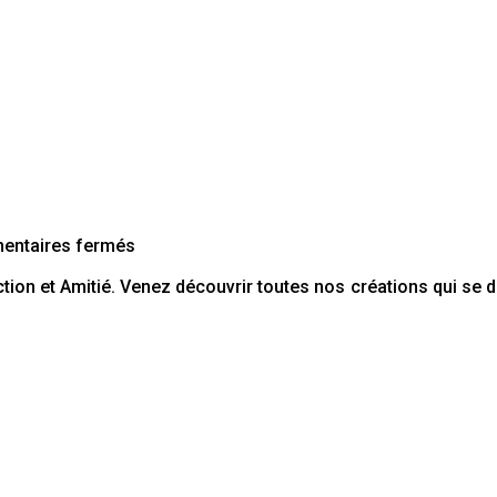
grands-
mères
très
fleurie
sur
ntaires fermés
La
ion et Amitié. Venez découvrir toutes nos créations qui se dé
saint-
Valentin
avec
Décofleurs