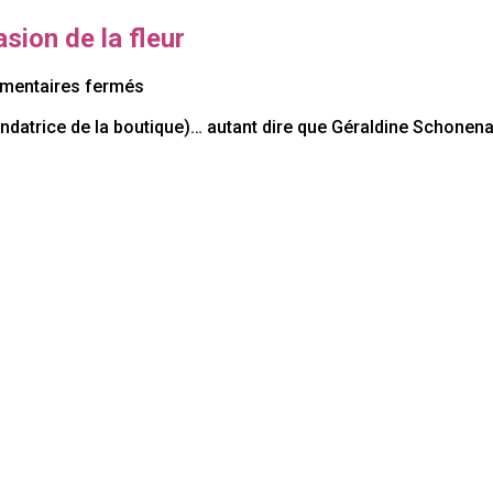
sion de la fleur
sur
entaires fermés
Décofleurs
ndatrice de la boutique)… autant dire que Géraldine Schonenaue
un
demi-
siècle
de
passasion
de
la
fleur
Copyright © 2022