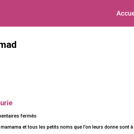
Accue
umad
urie
sur
ntaires fermés
Une
amama et tous les petits noms que l’on leurs donne sont à l
fête
des